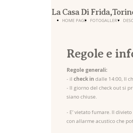
La Casa Di Frida,Torin
HOME PAGE
FOTOGALLERY
DESC
Regole e info
Regole generali:
- il
check in
dalle 14:00,
Il c
- Il giorno del check out si p
siano chiuse.
- E’ vietato fumare. Il diviet
con allarme acustico che pot